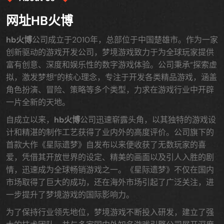
网址HB火博
hb火博
公司成立于2010年，总部位于中国楚雄市。作为一家
创新驱动的游戏开发公司，梦境游戏致力于为全球玩家提供
富有创意、深度和娱乐性的数字游戏体验。公司秉承“探索虚
拟，激发梦想”的核心理念，专注于开发各类精品游戏，涵盖
角色扮演、冒险、策略等多个类型，力求在游戏行业中开辟
一片全新的天地。
自成立以来，
hb火博
公司迅速崭露头角，以其独特的游戏设
计和精湛的制作工艺获得了业内外的高度评价。公司旗下的
首款大作《星际遗梦》自发布以来便收获了无数玩家的喜
爱，凭借其开放世界的设定、精美的画面以及引人入胜的剧
情，迅速成为全球畅销游戏之一。《星际遗梦》不仅在国内
市场取得了巨大的成功，还在海外市场引起了广泛关注，进
一步提升了梦境游戏的国际影响力。
为了保持行业领先地位，梦境游戏不断投入研发，建立了强