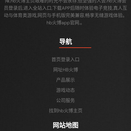
障,hb火博主页艰难的时光不会永存,但坚强的人会.hb火博会
员登录后,进入全站入口,下载APP后随时体验电子竞技,真人互
动与体育类游戏,网页与手机版完美兼容,畅享无缝游戏体验。
hb火博app官网.。
导航
首页登录入口
网址HB火博
产品展示
游戏动态
公司服务
找到hb火博主页
网站地图