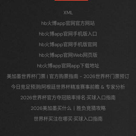
XML
hb火博app官网官方网站
hb火博app官网手机版入口
hb火博app官网手机版官网
hb火博app官网Web网页版
hb火博app官网app下载地址
美加墨世界杯门票 | 官方购票指南 - 2026世界杯门票预订
今日竞足预测|阿根廷世界杯精准赛事前瞻 & 专家分析
2026世界杯官方夺冠赔率排名·买球入口指南
2026美加墨买什么丨胜负竞猜攻略
世界杯买注在哪买·买球入口指南