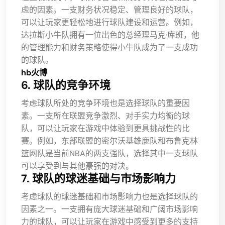
虑的因素。一支财务状况稳定、管理良好的球队，
可以让玩家更轻松地进行球队建设和运营。例如，
达拉斯小牛队拥有一位出色的总经理马克·库班，他
的管理能力和财务策略使得小牛队成为了一支成功
的球队。
hb火博
6. 球队的竞争环境
考虑球队所处的竞争环境也是选择球队的重要因
素。一支所在联盟竞争激烈、对手实力均衡的球
队，可以让玩家在游戏中体验到更具挑战性的比
赛。例如，东部联盟的密尔沃基雄鹿队和布鲁克林
篮网队是当前NBA的两支强队，选择其中一支球队
可以享受到与其他豪强的对决。
7. 球队的球迷基础与市场影响力
考虑球队的球迷基础和市场影响力也是选择球队的
因素之一。一支拥有庞大球迷基础和广阔市场影响
力的球队，可以让玩家在游戏中感受到更多的支持