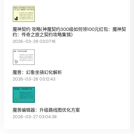
魔神契约 攻略(神魔契约300级如何领100元红包：魔神契
约：传奇之旅之契约攻略集锦)
2026-03-29 03:07:16
魔兽：幻象坐骑幻化解析
2026-03-28 03:12:43
魔兽编辑器：升级路线图优化方案
2026-03-27 03:04:38