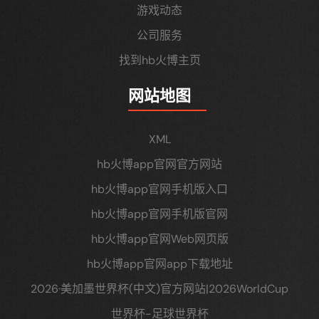
游戏动态
公司服务
找到hb火博主页
网站地图
XML
hb火博app官网官方网站
hb火博app官网手机版入口
hb火博app官网手机版官网
hb火博app官网Web网页版
hb火博app官网app下载地址
2026·美加墨世界杯(中文)官方网站|2026WorldCup
世界杯-足球世界杯