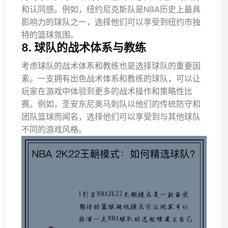
和认同感。例如，纽约尼克斯队是NBA历史上最具
影响力的球队之一，选择他们可以享受到纽约市独
特的篮球氛围。
8. 球队的战术体系与教练
考虑球队的战术体系和教练也是选择球队的重要因
素。一支拥有出色战术体系和教练的球队，可以让
玩家在游戏中体验到更多的战术操作和策略性比
赛。例如，圣安东尼奥马刺队以他们的传统防守和
团队篮球而闻名，选择他们可以享受到与其他球队
不同的游戏风格。