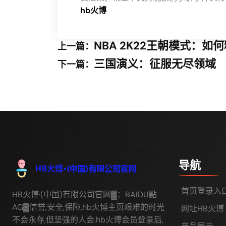
hb火博
NBA 2K22王朝模式：如
上一篇：
三国演义：征服无尽领域
下一篇：
导航
首页登录入
HB火博·(中国)有限公司官网▓：BAIDU點
AG▓信誉,安全,保障,hb火博主页艰难的时光
网址HB火博
不会永存,但坚强的人会.hb火博会员登录后,