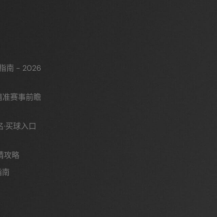
 - 2026
精准赛事前瞻
名·买球入口
猜攻略
指南