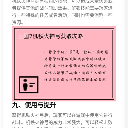
机铁火神弓拥有独特的技能，可以造成大量伤害或
者提供其他的战斗辅助效果。解锁技能需要玩家进
行一些特殊的任务或者活动，同时也需要消耗一些
资源。
九、使用与提升
获得机铁火神弓后，玩家可以在游戏中使用它进行
战斗。机铁火神弓的威力非常强大，可以轻松击败