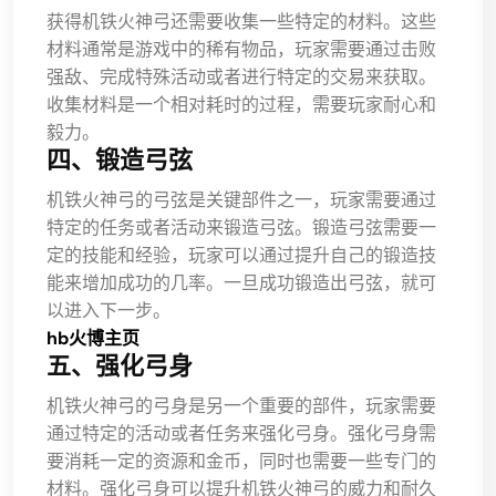
获得机铁火神弓还需要收集一些特定的材料。这些
材料通常是游戏中的稀有物品，玩家需要通过击败
强敌、完成特殊活动或者进行特定的交易来获取。
收集材料是一个相对耗时的过程，需要玩家耐心和
毅力。
四、锻造弓弦
机铁火神弓的弓弦是关键部件之一，玩家需要通过
特定的任务或者活动来锻造弓弦。锻造弓弦需要一
定的技能和经验，玩家可以通过提升自己的锻造技
能来增加成功的几率。一旦成功锻造出弓弦，就可
以进入下一步。
hb火博主页
五、强化弓身
机铁火神弓的弓身是另一个重要的部件，玩家需要
通过特定的活动或者任务来强化弓身。强化弓身需
要消耗一定的资源和金币，同时也需要一些专门的
材料。强化弓身可以提升机铁火神弓的威力和耐久