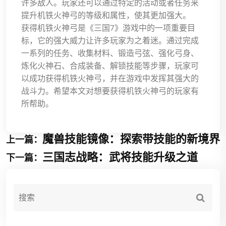
许多敌人。玩家还可以通过特定的活动或者任务来
提升机铁火神弓的等级和属性，使其更加强大。
获得机铁火神弓是《三国7》游戏中的一项重要目
标，它的强大威力让许多玩家为之着迷。通过完成
一系列的任务、收集材料、锻造弓弦、强化弓身、
炼化火神石、合成装备、解锁技能等步骤，玩家可
以成功获得机铁火神弓，并在游戏中发挥其强大的
战斗力。希望本文对想要获得机铁火神弓的玩家有
所帮助。
魔兽技能镜像：探索带技能的新境界
上一篇：
三国志战略：武将技能升级之道
下一篇：