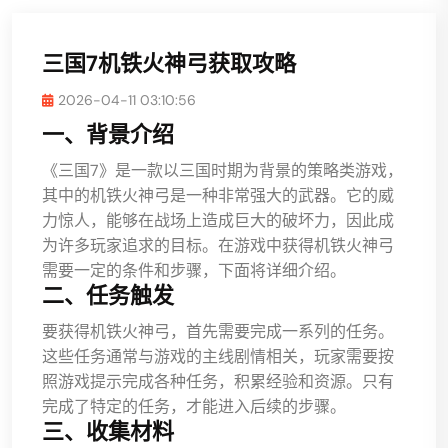
三国7机铁火神弓获取攻略
2026-04-11 03:10:56
一、背景介绍
《三国7》是一款以三国时期为背景的策略类游戏，
其中的机铁火神弓是一种非常强大的武器。它的威
力惊人，能够在战场上造成巨大的破坏力，因此成
为许多玩家追求的目标。在游戏中获得机铁火神弓
需要一定的条件和步骤，下面将详细介绍。
二、任务触发
要获得机铁火神弓，首先需要完成一系列的任务。
这些任务通常与游戏的主线剧情相关，玩家需要按
照游戏提示完成各种任务，积累经验和资源。只有
完成了特定的任务，才能进入后续的步骤。
三、收集材料